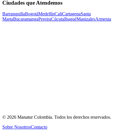
Ciudades que Atendemos
Barranquilla
Bogotá
Medellín
Cali
Cartagena
Santa
Marta
Bucaramanga
Pereira
Cúcuta
Ibagué
Manizales
Armenia
©
2026
Manatur Colombia
. Todos los derechos reservados.
Sobre Nosotros
Contacto