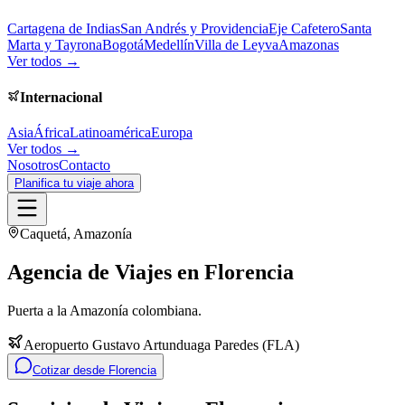
Cartagena de Indias
San Andrés y Providencia
Eje Cafetero
Santa
Marta y Tayrona
Bogotá
Medellín
Villa de Leyva
Amazonas
Ver todos →
Internacional
Asia
África
Latinoamérica
Europa
Ver todos →
Nosotros
Contacto
Planifica tu viaje ahora
Caquetá
,
Amazonía
Agencia de Viajes en
Florencia
Puerta a la Amazonía colombiana.
Aeropuerto Gustavo Artunduaga Paredes
(
FLA
)
Cotizar desde
Florencia