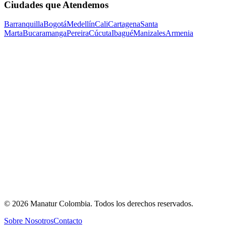
Ciudades que Atendemos
Barranquilla
Bogotá
Medellín
Cali
Cartagena
Santa
Marta
Bucaramanga
Pereira
Cúcuta
Ibagué
Manizales
Armenia
©
2026
Manatur Colombia
. Todos los derechos reservados.
Sobre Nosotros
Contacto