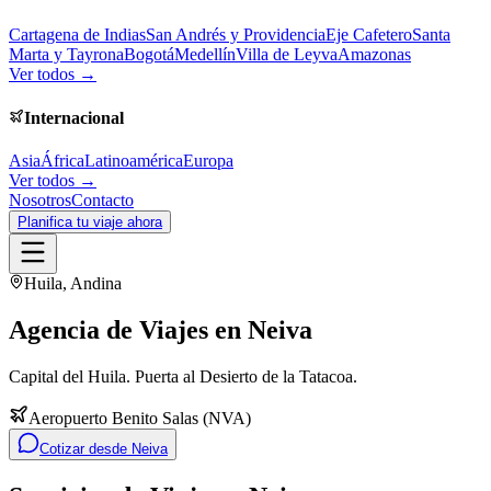
Cartagena de Indias
San Andrés y Providencia
Eje Cafetero
Santa
Marta y Tayrona
Bogotá
Medellín
Villa de Leyva
Amazonas
Ver todos →
Internacional
Asia
África
Latinoamérica
Europa
Ver todos →
Nosotros
Contacto
Planifica tu viaje ahora
Huila
,
Andina
Agencia de Viajes en
Neiva
Capital del Huila. Puerta al Desierto de la Tatacoa.
Aeropuerto Benito Salas
(
NVA
)
Cotizar desde
Neiva