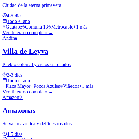
Ciudad de la eterna primavera
4-5 días
Todo el año
Guatapé
Comuna 13
Metrocable
+
1
más
Ver itinerario completo →
Andina
Villa de Leyva
Pueblo colonial y cielos estrellados
2-3 días
Todo el año
Plaza Mayor
Pozos Azules
Viñedos
+
1
más
Ver itinerario completo →
Amazonía
Amazonas
Selva amazónica y delfines rosados
4-5 días