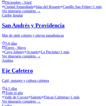
Diciembre - Abril
Ciudad Amurallada
Islas del Rosario
Castillo San Felipe
+
1
más
Ver itinerario completo →
Caribe Insular
San Andrés y Providencia
Mar de siete colores y playas paradisíacas
5-6 días
Enero - Mayo
Cayo Johnny
Acuario
La Piscinita
+
1
más
Ver itinerario completo →
Andina
Eje Cafetero
Café, paisajes y cultura cafetera
4-5 días
Todo el año
Valle de Cocora
Salento
Fincas Cafeteras
+
1
más
Ver itinerario completo →
Caribe