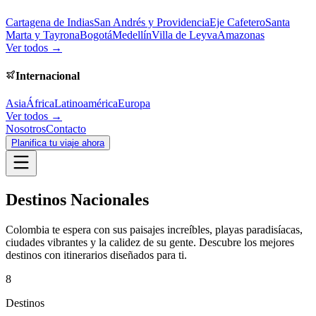
Cartagena de Indias
San Andrés y Providencia
Eje Cafetero
Santa
Marta y Tayrona
Bogotá
Medellín
Villa de Leyva
Amazonas
Ver todos →
Internacional
Asia
África
Latinoamérica
Europa
Ver todos →
Nosotros
Contacto
Planifica tu viaje ahora
Destinos Nacionales
Colombia te espera con sus paisajes increíbles, playas paradisíacas,
ciudades vibrantes y la calidez de su gente. Descubre los mejores
destinos con itinerarios diseñados para ti.
8
Destinos