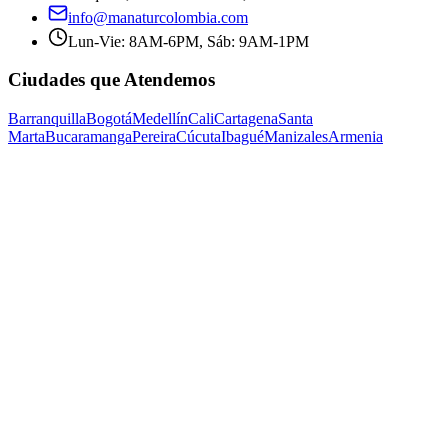
info@manaturcolombia.com
Lun-Vie: 8AM-6PM, Sáb: 9AM-1PM
Ciudades que Atendemos
Barranquilla
Bogotá
Medellín
Cali
Cartagena
Santa
Marta
Bucaramanga
Pereira
Cúcuta
Ibagué
Manizales
Armenia