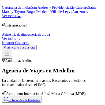
Cartagena de Indias
San Andrés y Providencia
Eje Cafetero
Santa
Marta y Tayrona
Bogotá
Medellín
Villa de Leyva
Amazonas
Ver todos →
Internacional
Asia
África
Latinoamérica
Europa
Ver todos →
Nosotros
Contacto
Planifica tu viaje ahora
Antioquia
,
Andina
Agencia de Viajes en
Medellín
La ciudad de la eterna primavera. Excelentes conexiones
internacionales desde el JMC.
Aeropuerto Internacional José María Córdova
(
MDE
)
Cotizar desde
Medellín