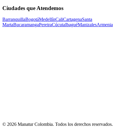
Ciudades que Atendemos
Barranquilla
Bogotá
Medellín
Cali
Cartagena
Santa
Marta
Bucaramanga
Pereira
Cúcuta
Ibagué
Manizales
Armenia
©
2026
Manatur Colombia
. Todos los derechos reservados.