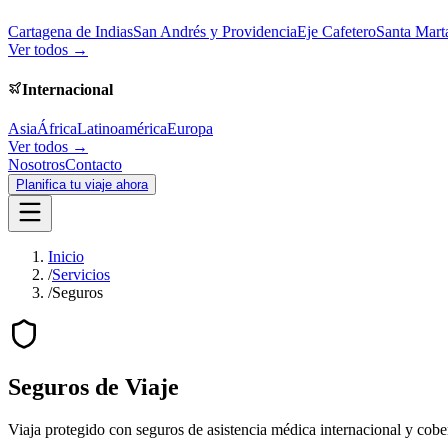
Cartagena de Indias
San Andrés y Providencia
Eje Cafetero
Santa Mart
Ver todos →
Internacional
Asia
África
Latinoamérica
Europa
Ver todos →
Nosotros
Contacto
Planifica tu viaje ahora
Inicio
/
Servicios
/
Seguros
Seguros de Viaje
Viaja protegido con seguros de asistencia médica internacional y cobe