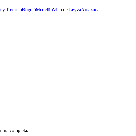
a y Tayrona
Bogotá
Medellín
Villa de Leyva
Amazonas
rtura completa.