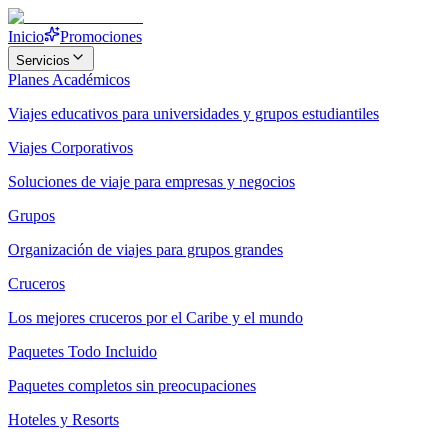
Inicio
Promociones
Servicios
Planes Académicos
Viajes educativos para universidades y grupos estudiantiles
Viajes Corporativos
Soluciones de viaje para empresas y negocios
Grupos
Organización de viajes para grupos grandes
Cruceros
Los mejores cruceros por el Caribe y el mundo
Paquetes Todo Incluido
Paquetes completos sin preocupaciones
Hoteles y Resorts