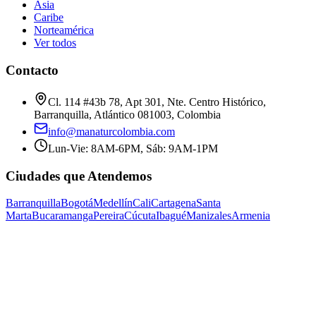
Asia
Caribe
Norteamérica
Ver todos
Contacto
Cl. 114 #43b 78, Apt 301, Nte. Centro Histórico,
Barranquilla, Atlántico 081003, Colombia
info@manaturcolombia.com
Lun-Vie: 8AM-6PM, Sáb: 9AM-1PM
Ciudades que Atendemos
Barranquilla
Bogotá
Medellín
Cali
Cartagena
Santa
Marta
Bucaramanga
Pereira
Cúcuta
Ibagué
Manizales
Armenia