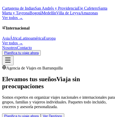
Cartagena de Indias
San Andrés y Providencia
Eje Cafetero
Santa
Marta y Tayrona
Bogotá
Medellín
Villa de Leyva
Amazonas
Ver todos →
Internacional
Asia
África
Latinoamérica
Europa
Ver todos →
Nosotros
Contacto
Planifica tu viaje ahora
Agencia de Viajes en Barranquilla
Elevamos tus sueños
Viaja sin
preocupaciones
Somos expertos en organizar viajes nacionales e internacionales para
grupos, familias y viajeros individuales. Paquetes todo incluido,
cruceros y asesoría personalizada.
Planifica tu viaje ahora
Ver Destinos