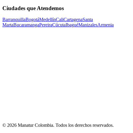
Ciudades que Atendemos
Barranquilla
Bogotá
Medellín
Cali
Cartagena
Santa
Marta
Bucaramanga
Pereira
Cúcuta
Ibagué
Manizales
Armenia
©
2026
Manatur Colombia
. Todos los derechos reservados.