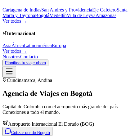
Cartagena de Indias
San Andrés y Providencia
Eje Cafetero
Santa
Marta y Tayrona
Bogotá
Medellín
Villa de Leyva
Amazonas
Ver todos →
Internacional
Asia
África
Latinoamérica
Europa
Ver todos →
Nosotros
Contacto
Planifica tu viaje ahora
Cundinamarca
,
Andina
Agencia de Viajes en
Bogotá
Capital de Colombia con el aeropuerto más grande del país.
Conexiones a todo el mundo.
Aeropuerto Internacional El Dorado
(
BOG
)
Cotizar desde
Bogotá