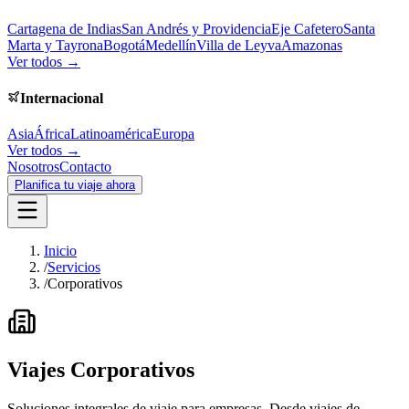
Cartagena de Indias
San Andrés y Providencia
Eje Cafetero
Santa
Marta y Tayrona
Bogotá
Medellín
Villa de Leyva
Amazonas
Ver todos →
Internacional
Asia
África
Latinoamérica
Europa
Ver todos →
Nosotros
Contacto
Planifica tu viaje ahora
Inicio
/
Servicios
/
Corporativos
Viajes Corporativos
Soluciones integrales de viaje para empresas. Desde viajes de