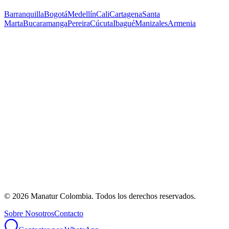
Barranquilla
Bogotá
Medellín
Cali
Cartagena
Santa
Marta
Bucaramanga
Pereira
Cúcuta
Ibagué
Manizales
Armenia
©
2026
Manatur Colombia
. Todos los derechos reservados.
Sobre Nosotros
Contacto