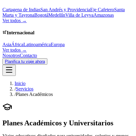
Cartagena de Indias
San Andrés y Providencia
Eje Cafetero
Santa
Marta y Tayrona
Bogotá
Medellín
Villa de Leyva
Amazonas
Ver todos →
Internacional
Asia
África
Latinoamérica
Europa
Ver todos →
Nosotros
Contacto
Planifica tu viaje ahora
Inicio
/
Servicios
/
Planes Académicos
Planes Académicos y Universitarios
Viajes educativos diseñados para universidades, colegios y grupos