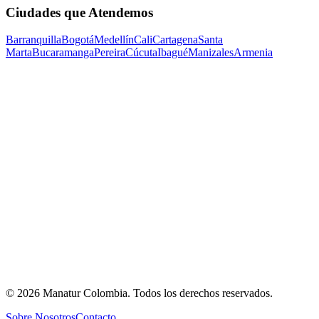
Ciudades que Atendemos
Barranquilla
Bogotá
Medellín
Cali
Cartagena
Santa
Marta
Bucaramanga
Pereira
Cúcuta
Ibagué
Manizales
Armenia
©
2026
Manatur Colombia
. Todos los derechos reservados.
Sobre Nosotros
Contacto