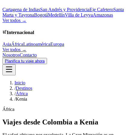
Cartagena de Indias
San Andrés y Providencia
Eje Cafetero
Santa
Marta y Tayrona
Bogotá
Medellín
Villa de Leyva
Amazonas
Ver todos →
Internacional
Asia
África
Latinoamérica
Europa
Ver todos →
Nosotros
Contacto
Planifica tu viaje ahora
Inicio
/
Destinos
/
África
/
Kenia
África
Viajes desde Colombia a
Kenia
El safari africano por excelencia. La Gran Migración es un