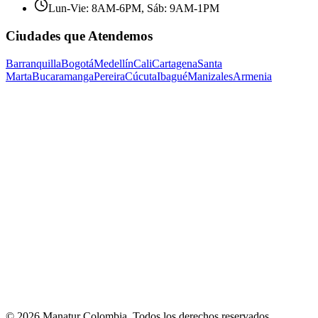
Lun-Vie: 8AM-6PM, Sáb: 9AM-1PM
Ciudades que Atendemos
Barranquilla
Bogotá
Medellín
Cali
Cartagena
Santa
Marta
Bucaramanga
Pereira
Cúcuta
Ibagué
Manizales
Armenia
©
2026
Manatur Colombia
. Todos los derechos reservados.