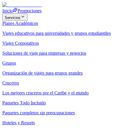
Inicio
Promociones
Servicios
Planes Académicos
Viajes educativos para universidades y grupos estudiantiles
Viajes Corporativos
Soluciones de viaje para empresas y negocios
Grupos
Organización de viajes para grupos grandes
Cruceros
Los mejores cruceros por el Caribe y el mundo
Paquetes Todo Incluido
Paquetes completos sin preocupaciones
Hoteles y Resorts