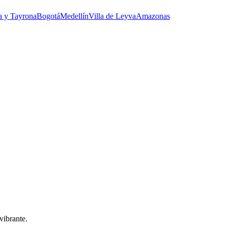
a y Tayrona
Bogotá
Medellín
Villa de Leyva
Amazonas
vibrante.