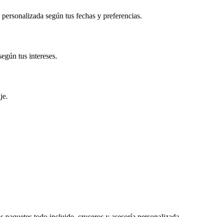
n personalizada según tus fechas y preferencias.
egún tus intereses.
je.
s paquetes todo incluido, cruceros y asesoría personalizada.