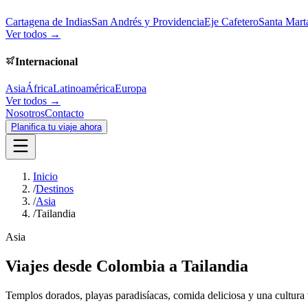
Cartagena de Indias
San Andrés y Providencia
Eje Cafetero
Santa Mart
Ver todos →
Internacional
Asia
África
Latinoamérica
Europa
Ver todos →
Nosotros
Contacto
Planifica tu viaje ahora
Inicio
/
Destinos
/
Asia
/
Tailandia
Asia
Viajes desde Colombia a
Tailandia
Templos dorados, playas paradisíacas, comida deliciosa y una cultura 