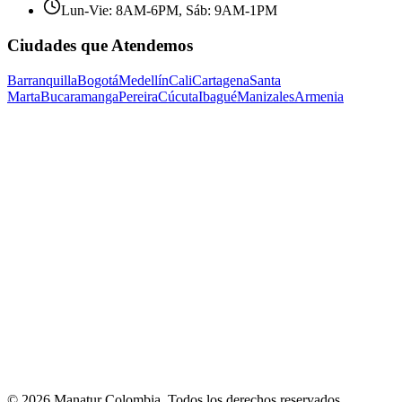
Lun-Vie: 8AM-6PM, Sáb: 9AM-1PM
Ciudades que Atendemos
Barranquilla
Bogotá
Medellín
Cali
Cartagena
Santa
Marta
Bucaramanga
Pereira
Cúcuta
Ibagué
Manizales
Armenia
©
2026
Manatur Colombia
. Todos los derechos reservados.