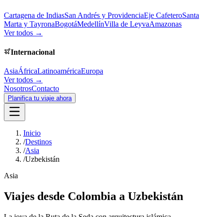
Cartagena de Indias
San Andrés y Providencia
Eje Cafetero
Santa
Marta y Tayrona
Bogotá
Medellín
Villa de Leyva
Amazonas
Ver todos →
Internacional
Asia
África
Latinoamérica
Europa
Ver todos →
Nosotros
Contacto
Planifica tu viaje ahora
Inicio
/
Destinos
/
Asia
/
Uzbekistán
Asia
Viajes desde Colombia a
Uzbekistán
La joya de la Ruta de la Seda con arquitectura islámica