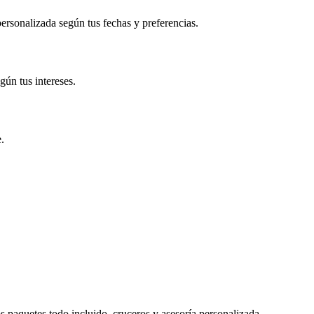
personalizada según tus fechas y preferencias.
gún tus intereses.
.
s paquetes todo incluido, cruceros y asesoría personalizada.