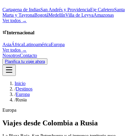
Cartagena de Indias
San Andrés y Providencia
Eje Cafetero
Santa
Marta y Tayrona
Bogotá
Medellín
Villa de Leyva
Amazonas
Ver todos →
Internacional
Asia
África
Latinoamérica
Europa
Ver todos →
Nosotros
Contacto
Planifica tu viaje ahora
Inicio
/
Destinos
/
Europa
/
Rusia
Europa
Viajes desde Colombia a
Rusia
La Plaza Roja, San Petersburgo y el inmenso territorio ruso.