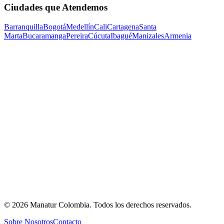
Ciudades que Atendemos
Barranquilla
Bogotá
Medellín
Cali
Cartagena
Santa
Marta
Bucaramanga
Pereira
Cúcuta
Ibagué
Manizales
Armenia
©
2026
Manatur Colombia
. Todos los derechos reservados.
Sobre Nosotros
Contacto