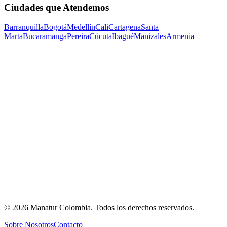
Ciudades que Atendemos
Barranquilla
Bogotá
Medellín
Cali
Cartagena
Santa
Marta
Bucaramanga
Pereira
Cúcuta
Ibagué
Manizales
Armenia
©
2026
Manatur Colombia
. Todos los derechos reservados.
Sobre Nosotros
Contacto