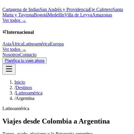
Cartagena de Indias
San Andrés y Providencia
Eje Cafetero
Santa
Marta y Tayrona
Bogotá
Medellín
Villa de Leyva
Amazonas
Ver todos →
Internacional
Asia
África
Latinoamérica
Europa
Ver todos →
Nosotros
Contacto
Planifica tu viaje ahora
Inicio
/
Destinos
/
Latinoamérica
/
Argentina
Latinoamérica
Viajes desde Colombia a
Argentina
Tango, asado, glaciares y la Patagonia argentina.