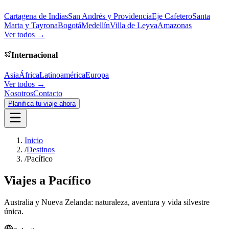
Cartagena de Indias
San Andrés y Providencia
Eje Cafetero
Santa
Marta y Tayrona
Bogotá
Medellín
Villa de Leyva
Amazonas
Ver todos →
Internacional
Asia
África
Latinoamérica
Europa
Ver todos →
Nosotros
Contacto
Planifica tu viaje ahora
Inicio
/
Destinos
/
Pacífico
Viajes a
Pacífico
Australia y Nueva Zelanda: naturaleza, aventura y vida silvestre
única.