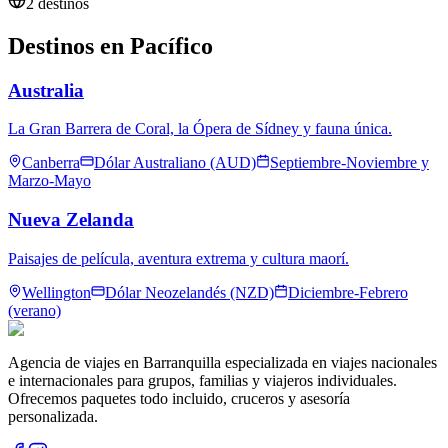
2
destinos
Destinos en
Pacífico
Australia
La Gran Barrera de Coral, la Ópera de Sídney y fauna única.
Canberra
Dólar Australiano (AUD)
Septiembre-Noviembre y
Marzo-Mayo
Nueva Zelanda
Paisajes de película, aventura extrema y cultura maorí.
Wellington
Dólar Neozelandés (NZD)
Diciembre-Febrero
(verano)
Agencia de viajes en Barranquilla especializada en viajes nacionales
e internacionales para grupos, familias y viajeros individuales.
Ofrecemos paquetes todo incluido, cruceros y asesoría
personalizada.