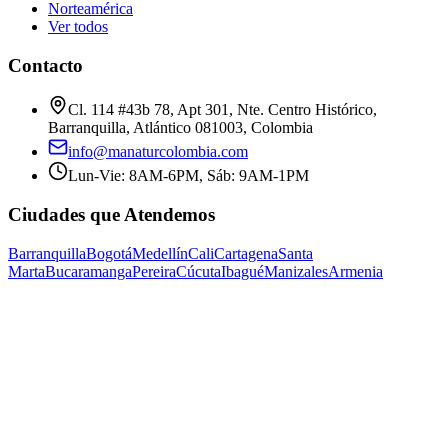
Norteamérica
Ver todos
Contacto
Cl. 114 #43b 78, Apt 301, Nte. Centro Histórico,
Barranquilla, Atlántico 081003, Colombia
info@manaturcolombia.com
Lun-Vie: 8AM-6PM, Sáb: 9AM-1PM
Ciudades que Atendemos
Barranquilla
Bogotá
Medellín
Cali
Cartagena
Santa
Marta
Bucaramanga
Pereira
Cúcuta
Ibagué
Manizales
Armenia